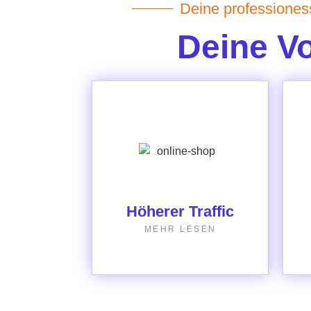
Deine professiones
Deine Vo
Durch gezielte SEO-
Strategien steigern wir
die Anzahl relevanter
Besucher und
potenziellen Kunden.
Höherer Traffic
MEHR LESEN