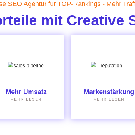
se SEO Agentur für TOP-Rankings - Mehr Traf
rteile mit Creative 
„Eine verbesserte
„Steigere deinen
Auffindbarkeit in den
Umsatz durch eine
Suchergebnissen erhöht
erhöhte Besucherzahl.“
die Sichtbarkeit deiner
Marke.“
Mehr Umsatz
Markenstärkung
MEHR LESEN
MEHR LESEN