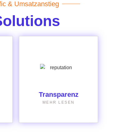
fic & Umsatzanstieg
Solutions
Transparente und
fortlaufende
Kommunikation, damit
du stets bestens
informiert bist.
Transparenz
MEHR LESEN